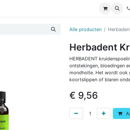
Alle producten
Herbadent
Herbadent Kr
HERBADENT kruidenspoeling
ontstekingen, bloedingen en
mondholte. Het wordt ook 
koortslippen of blaren ond
€
9,56
Aa