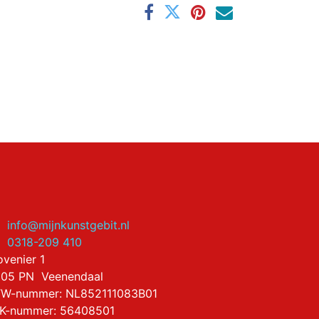
info@mijnkunstgebit.nl
0318-209 410
ovenier 1
05 PN Veenendaal
W-nummer: NL852111083B01
K-nummer: 56408501