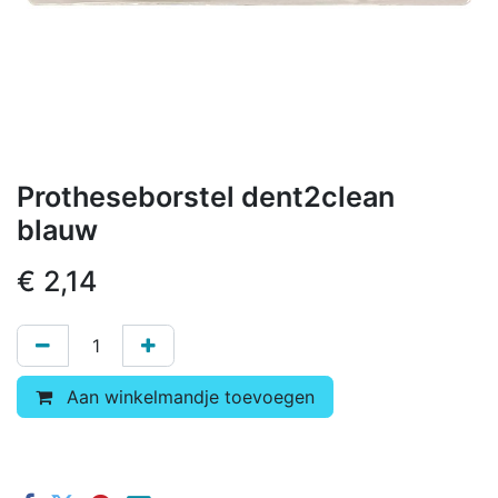
Protheseborstel dent2clean
blauw
€
2,14
Aan winkelmandje toevoegen