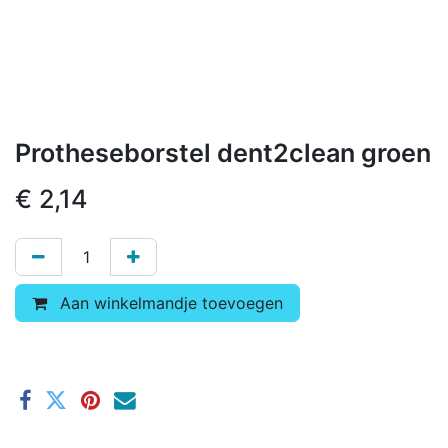
Protheseborstel dent2clean groen
€
2,14
Aan winkelmandje toevoegen