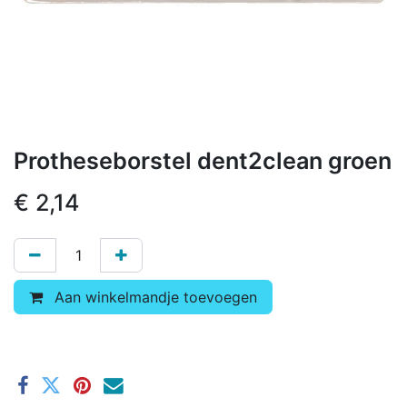
Protheseborstel dent2clean groen
€
2,14
Aan winkelmandje toevoegen