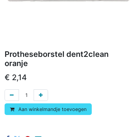
Protheseborstel dent2clean
oranje
€
2,14
Aan winkelmandje toevoegen