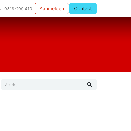
Aanmelden
Contact
0318-209 410