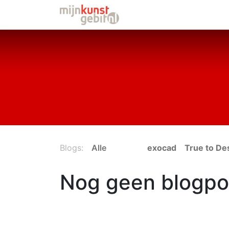
Startpagina
Webshop
Blogs:
Alle
exocad
True to De
Nog geen blogpo