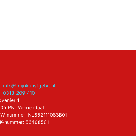
info@mijnkunstgebit.nl
0318-209 410
ovenier 1
05 PN Veenendaal
W-nummer: NL852111083B01
K-nummer: 56408501